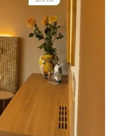
Ab
€ 159