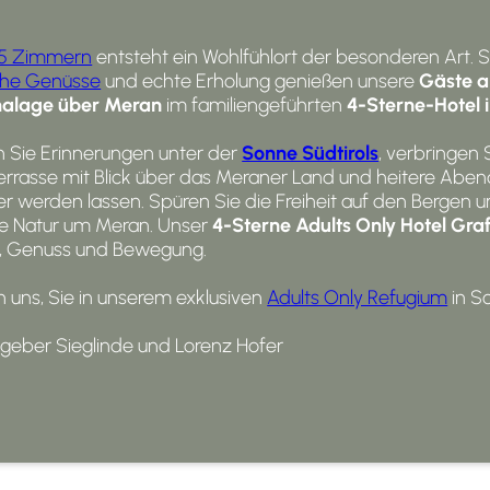
5 Zimmern
entsteht ein Wohlfühlort der besonderen Art. S
sche Genüsse
und echte Erholung genießen unsere
Gäste a
alage über Meran
im familiengeführten
4-Sterne-Hotel 
Sie Erinnerungen unter der
Sonne Südtirols
, verbringen 
rrasse mit Blick über das Meraner Land und heitere Abe
 werden lassen. Spüren Sie die Freiheit auf den Bergen un
die Natur um Meran. Unser
4-Sterne Adults Only Hotel
Graf
, Genuss und Bewegung.
n uns, Sie in unserem exklusiven
Adults Only Refugium
in S
tgeber Sieglinde und Lorenz Hofer