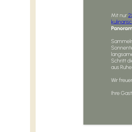
Mit nur
2
kulinari
Panoram
Sammeln 
Sonnente
langsamer
Schritt 
aus Ruhe
Wir freue
Ihre Gas