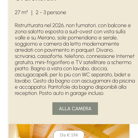
27 m²
｜
2 - 3 persone
Ristrutturata nel 2026, non fumatori, con balcone e
zona salotto esposta a sud-ovest con vista sulla
valle e su Merano, sole pomeridiano e serale,
soggiorno e camera da letto modernamente
arredati con pavimento in parquet. Divano,
scrivania, cassaforte, telefono, connessione Internet
gratuita, mini-frigorifero e TV satellitare a schermo
piatto. Bagno a vista con lavabo, doccia,
asciugacapelli, per lo più con WC separato, bidet e
lavabo. Cesto da bagno con asciugamani da piscina
e accappatoi. Pantofole da bagno disponibili alla
reception. Posto auto in garage incluso.
ALLA CAMERA
Da
€ 134