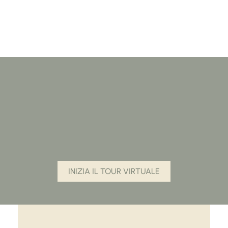
Impressioni
dal Grafenstein
emozioni e panorami
INIZIA IL TOUR VIRTUALE