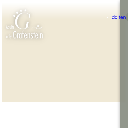
de
it
en