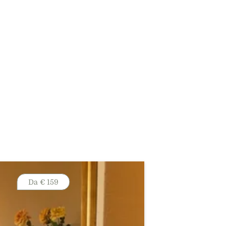
Da
€ 159