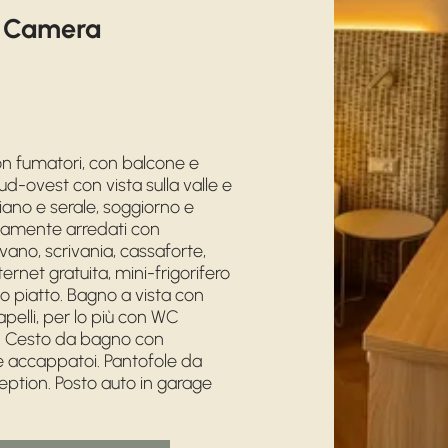
: Camera
on fumatori, con balcone e
d-ovest con vista sulla valle e
ano e serale, soggiorno e
amente arredati con
ano, scrivania, cassaforte,
ernet gratuita, mini-frigorifero
o piatto. Bagno a vista con
pelli, per lo più con WC
o. Cesto da bagno con
e accappatoi. Pantofole da
ception. Posto auto in garage