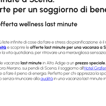
erte per un soggiorno di be
offerta wellness last minute
ù liste infinite di cose da fare e stress da pianificazione: è i
ità
e scoprire le
offerte last minute per una vacanza a 
le la vita quotidiana, per ritrovare una meravigliosa sensazi
 le vacanze
last minute
in Alto Adige a un
prezzo speciale
ra Merano, sui pendii di Scena, il soggiorno all'
Hotel Grafe
i e a fare il pieno di energia. Perfetto per chi apprezza la spo
senza rinunciare alla
qualità
in una vacanza last minute in