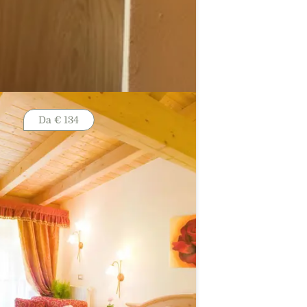
Da
€ 134