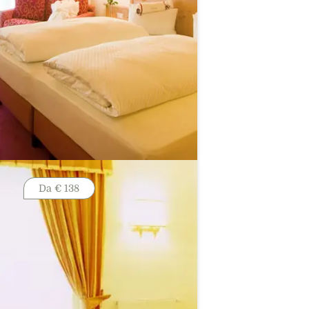
Da
€ 138