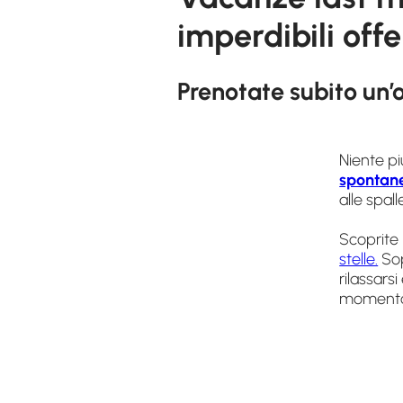
imperdibili off
Prenotate subito un’
Niente pi
spontane
alle spal
Scoprite
stelle.
Sop
rilassars
momento 