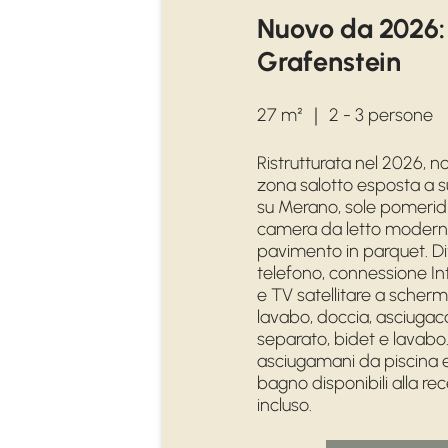
Nuovo da 2026
Grafenstein
27 m²
｜
2 - 3 persone
Ristrutturata nel 2026, n
zona salotto esposta a su
su Merano, sole pomeridi
camera da letto modern
pavimento in parquet. Div
telefono, connessione Int
e TV satellitare a scherm
lavabo, doccia, asciugaca
separato, bidet e lavab
asciugamani da piscina 
bagno disponibili alla re
incluso.