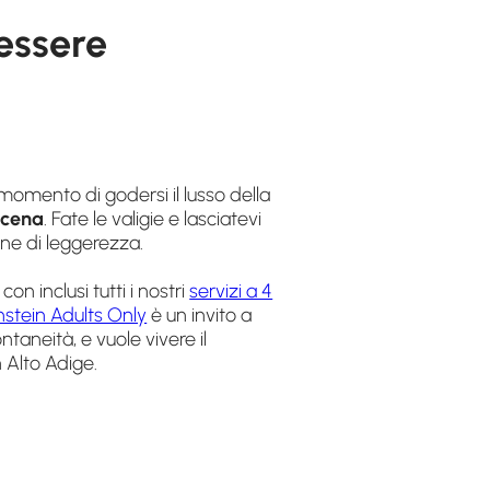
nessere
l momento di godersi il lusso della
Scena
. Fate le valigie e lasciatevi
one di leggerezza.
, con inclusi tutti i nostri
servizi a 4
nstein Adults Only
è un invito a
ntaneità, e vuole vivere il
 Alto Adige.