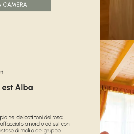
A CAMERA
rt
 est Alba
 nei delicati toni del rosa;
affacciato a nord o ad est con
istese di meli o del gruppo