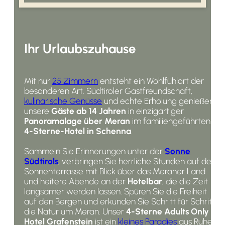
Ihr Urlaubszuhause
Mit nur
25 Zimmern
entsteht ein Wohlfühlort der
besonderen Art. Südtiroler Gastfreundschaft,
kulinarische Genüsse
und echte Erholung genießen
unsere
Gäste ab 14 Jahren
in einzigartiger
Panoramalage über Meran
im familiengeführten
4-Sterne-Hotel in Schenna
.
Sammeln Sie Erinnerungen unter der
Sonne
Südtirols
, verbringen Sie herrliche Stunden auf der
Sonnenterrasse mit Blick über das Meraner Land
und heitere Abende an der
Hotelbar
, die die Zeit
langsamer werden lassen. Spüren Sie die Freiheit
auf den Bergen und erkunden Sie Schritt für Schritt
die Natur um Meran. Unser
4-Sterne Adults Only
Hotel
Grafenstein
ist ein
kleines Paradies
aus Ruhe,