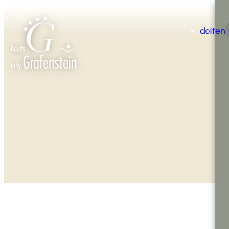
de
it
en