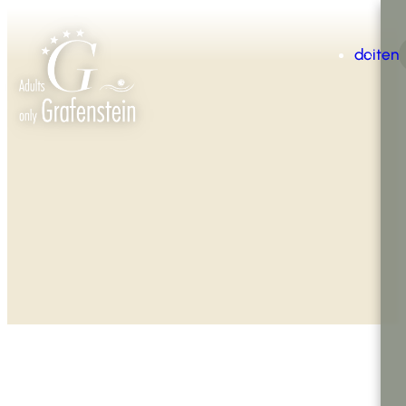
de
it
en