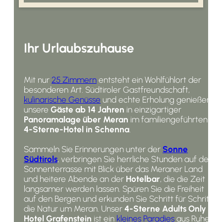
Ihr Urlaubszuhause
Mit nur
25 Zimmern
entsteht ein Wohlfühlort der
besonderen Art. Südtiroler Gastfreundschaft,
kulinarische Genüsse
und echte Erholung genießen
unsere
Gäste ab 14 Jahren
in einzigartiger
Panoramalage über Meran
im familiengeführten
4-Sterne-Hotel in Schenna
.
Sammeln Sie Erinnerungen unter der
Sonne
Südtirols
, verbringen Sie herrliche Stunden auf der
Sonnenterrasse mit Blick über das Meraner Land
und heitere Abende an der
Hotelbar
, die die Zeit
langsamer werden lassen. Spüren Sie die Freiheit
auf den Bergen und erkunden Sie Schritt für Schritt
die Natur um Meran. Unser
4-Sterne Adults Only
Hotel
Grafenstein
ist ein
kleines Paradies
aus Ruhe,